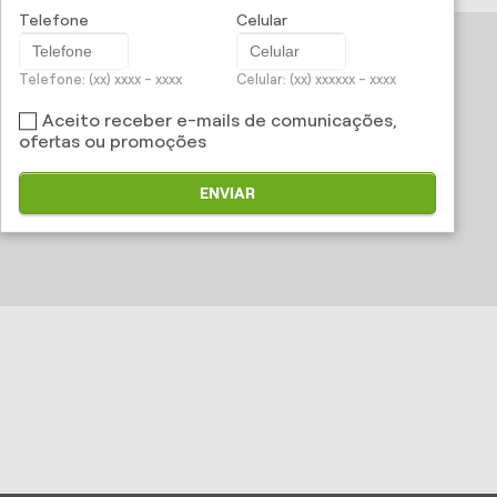
Telefone
Celular
ARCHANJO CORRETORA DE SEGUROS
Telefone: (xx) xxxx - xxxx
Celular: (xx) xxxxxx - xxxx
(16) 3851-4903
(16) 99176-6208
(16) 99228-1910
(16) 99176-6208
Aceito receber e-mails de comunicações,
ofertas ou promoções
ENVIAR
flavio@archanjoseguros.com.br